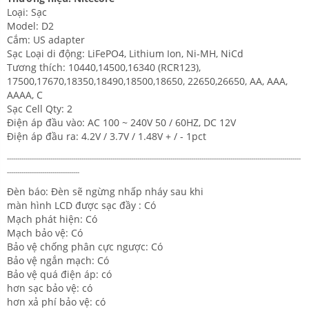
Loại: Sạc
Model: D2
Cắm: US adapter
Sạc Loại di động: LiFePO4, Lithium Ion, Ni-MH, NiCd
Tương thích: 10440,14500,16340 (RCR123),
17500,17670,18350,18490,18500,18650, 22650,26650, AA, AAA,
AAAA, C
Sạc Cell Qty: 2
Điện áp đầu vào: AC 100 ~ 240V 50 / 60HZ, DC 12V
Điện áp đầu ra: 4.2V / 3.7V / 1.48V + / - 1pct
-----------------------------------------------------------
-----------------------------------------------------------
------------------------
-----------------------------------
Đèn báo: Đèn sẽ ngừng nhấp nháy sau khi
màn hình LCD được sạc đầy : Có
Mạch phát hiện: Có
Mạch bảo vệ: Có
Bảo vệ chống phân cực ngược: Có
Bảo vệ ngắn mạch: Có
Bảo vệ quá điện áp: có
hơn sạc bảo vệ: có
hơn xả phí bảo vệ: có