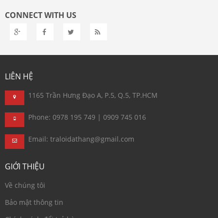
CONNECT WITH US
LIÊN HỆ
1165 Trần Hưng Đạo A, P.5, Q.5, TP.HCM
Phone: 0978 195 749 | 0909 745 016
Email: traloidathang@gmail.com
GIỚI THIỆU
Về chúng tôi
Bảo mật thông tin