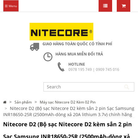
Menu
GIAO HÀNG TOÀN QUỐC CÓ TÍNH PHÍ
HÀNG MUA MIỄN ĐỔI TRẢ
HOTLINE
0978 195 749 | 0909 745 016
Sản phẩm
Máy sạc Nitecore D2 Kèm 02 Pin
Nitecore D2 (Bộ sạc Nitecore D2 kèm sẳn 2 pin Sạc Samsung
INR18650-25R (2500mAh-dòng xả 20A lithium 3.7v) chính hãng
Nitecore D2 (Bộ sạc Nitecore D2 kèm sẳn 2 pin
Sạc Samsung INR18650-25R (2500mAh-dòng xả