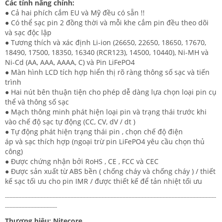
Các tính năng chính:
● Cả hai phích cắm EU và Mỹ đều có sẵn !!
● Có thể sạc pin 2 đồng thời và mỗi khe cắm pin đều theo dõi
và sạc độc lập
● Tương thích và xác định Li-ion (26650, 22650, 18650, 17670,
18490, 17500, 18350, 16340 (RCR123), 14500, 10440), Ni-MH và
Ni-Cd (AA, AAA, AAAA, C) và Pin LiFePO4
● Màn hình LCD tích hợp hiển thị rõ ràng thông số sạc và tiến
trình
● Hai nút bên thuận tiện cho phép dễ dàng lựa chọn loại pin cụ
thể và thông số sạc
● Mạch thông minh phát hiện loại pin và trạng thái trước khi
vào chế độ sạc tự động (CC, CV, dV / dt )
● Tự động phát hiện trạng thái pin , chọn chế độ điện
áp và sạc thích hợp (ngoại trừ pin LiFePO4 yêu cầu chọn thủ
công)
● Được chứng nhận bởi RoHS , CE , FCC và CEC
● Được sản xuất từ ​​ABS bền ( chống cháy và chống cháy ) / thiết
kế sạc tối ưu cho pin IMR / được thiết kế để tản nhiệt tối ưu
----------------------------------------------------------------------------------------------------------------------------------------------
-----------------------------------
Thương hiệu: Nitecore